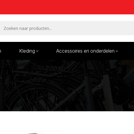
n
Kleding
Accessoires en onderdelen
Remmen en remdelen
Wielen
Onderdelen/Reparatie
Bande
karren