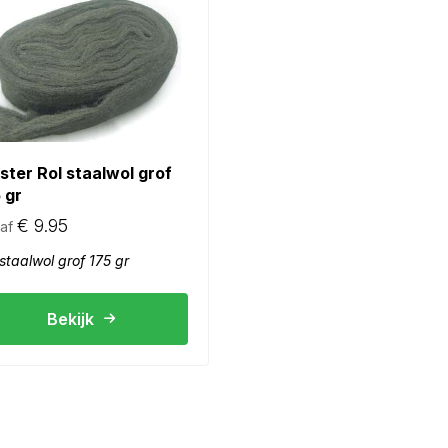
ter Rol staalwol grof
 gr
€
9.95
af
 staalwol grof 175 gr
Bekijk