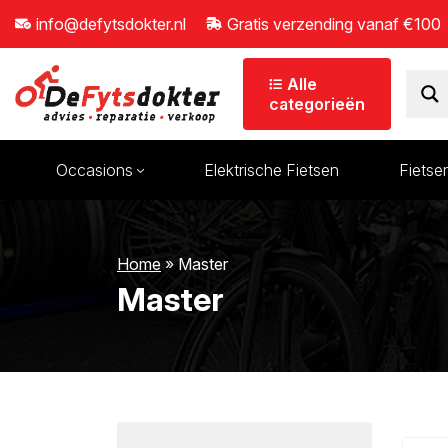
info@defytsdokter.nl
Gratis verzending vanaf €100
Alle
categorieën
Occasions
Elektrische Fietsen
Fietse
wn
Bidons
Kinderaccessoires
Home
»
Master
Tassen/manden
Kinderzitjes
Master
Verlichting
Aanhangers en fiets
Pompen
Sloten
wn