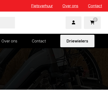
Fietsverhuur
Over ons
Contact
0
Over ons
Contact
Driewielers
 en wielonderdelen
Aandrijving en versnelling
n
Frame en voorvork
Sturen
Zadels