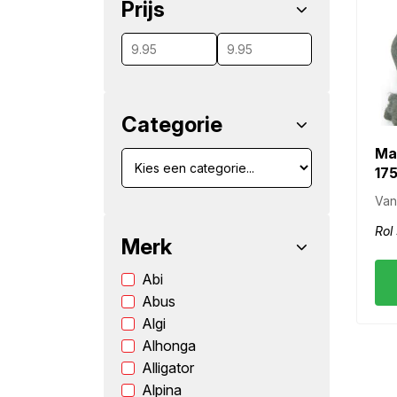
Prijs
wn
Categorie
Mas
175
Van
Rol
Merk
Abi
Abus
Algi
Alhonga
Alligator
Alpina