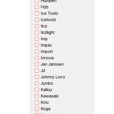
Humpert
Hzb
Ice Toolz
Icetoolz
Ikzi
Ikzilight
Imp
Impac
Import
Innova
Jan Janssen
Jd
Johnny Loco
Jumbo
Kalloy
Kawasaki
Kmc
Koga