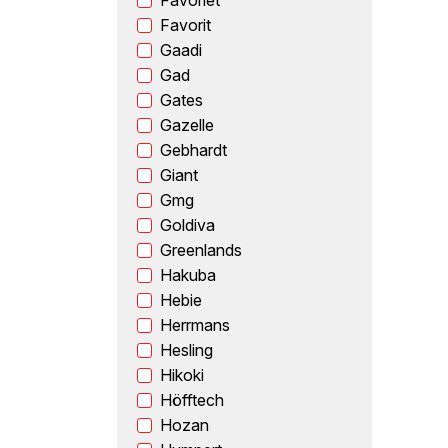
Favoriet
Favorit
Gaadi
Gad
Gates
Gazelle
Gebhardt
Giant
Gmg
Goldiva
Greenlands
Hakuba
Hebie
Herrmans
Hesling
Hikoki
Höfftech
Hozan