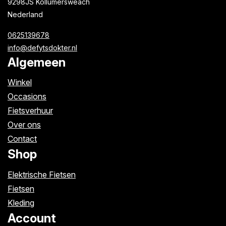
9298JS Kollumersweach
Nederland
0625139678
info@defytsdokter.nl
Algemeen
Winkel
Occasions
Fietsverhuur
Over ons
Contact
Shop
Elektrische Fietsen
Fietsen
Kleding
Account