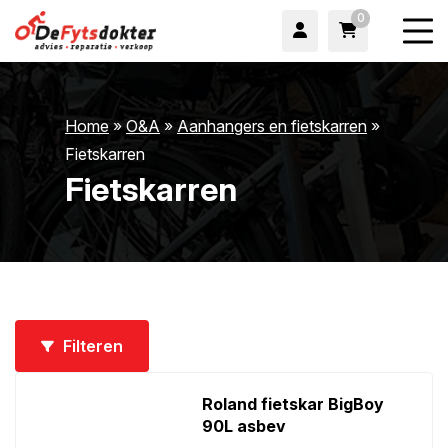
0
Home
»
O&A
»
Aanhangers en fietskarren
»
Fietskarren
Fietskarren
wn
Filteren
wn
Roland fietskar BigBoy
90L asbev