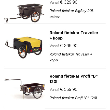
€
329.90
Vanaf
wn
Roland fietskar BigBoy 90L
asbev
Roland fietskar Traveller
+ kopp
€
369.90
Vanaf
Roland fietskar Traveller +
kopp
Roland fietskar Profi “B”
120l
€
559.90
Vanaf
Roland fietskar Profi "B" 120l