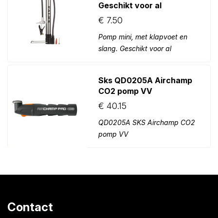
Geschikt voor al
€
7.50
Pomp mini, met klapvoet en
slang. Geschikt voor al
Sks QD0205A Airchamp
CO2 pomp VV
€
40.15
QD0205A SKS Airchamp CO2
pomp VV
Contact