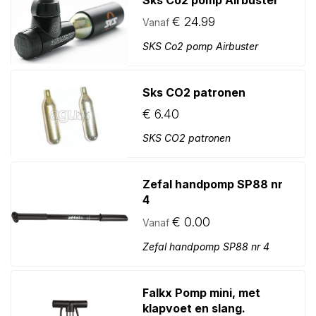
wn
€
24.99
Vanaf
SKS Co2 pomp Airbuster
Sks CO2 patronen
€
6.40
SKS CO2 patronen
Zefal handpomp SP88 nr
4
€
0.00
Vanaf
Zefal handpomp SP88 nr 4
Falkx Pomp mini, met
klapvoet en slang.