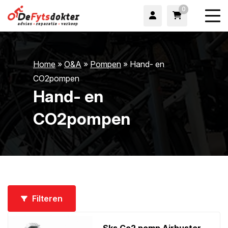
0
Home
»
O&A
»
Pompen
»
Hand- en
CO2pompen
Hand- en
CO2pompen
wn
Filteren
wn
Sks Co2 pomp Airbuster