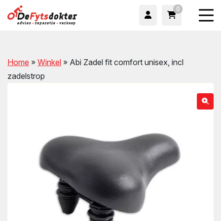
0
Home
»
Winkel
»
Abi Zadel fit comfort unisex, incl
zadelstrop
wn
wn