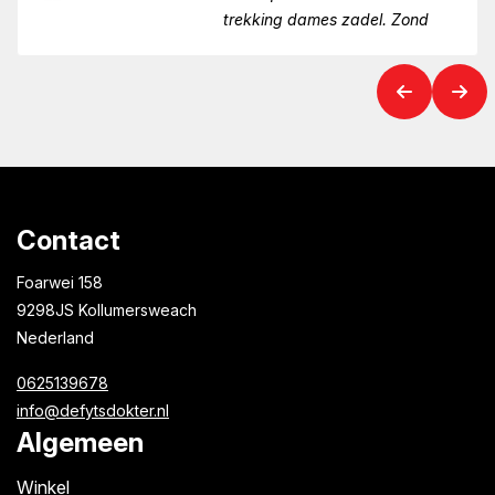
trekking dames zadel. Zond
Contact
Foarwei 158
9298JS Kollumersweach
Nederland
0625139678
info@defytsdokter.nl
Algemeen
Winkel