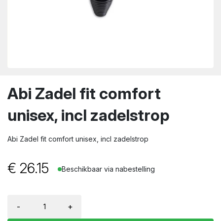
wn
Abi Zadel fit comfort
unisex, incl zadelstrop
Abi Zadel fit comfort unisex, incl zadelstrop
€
26.15
Beschikbaar via nabestelling
-
+