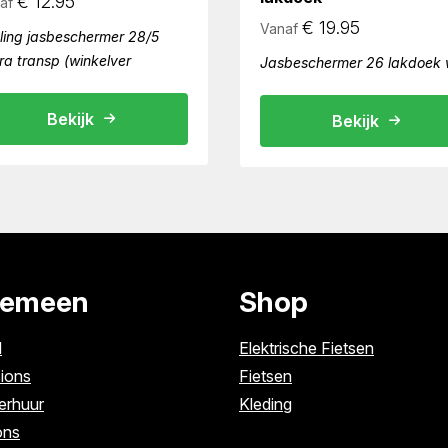
€
12.95
af
€
19.95
Vanaf
ling jasbeschermer 28/5
ra transp (winkelver
Jasbeschermer 26 lakdoek 
Bekijk
Bekijk
gemeen
Shop
l
Elektrische Fietsen
ions
Fietsen
erhuur
Kleding
ons