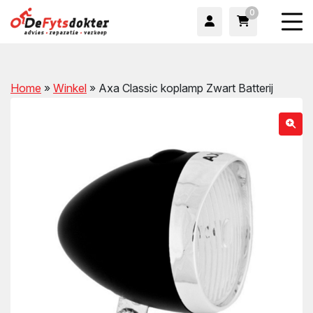
0
Home
»
Winkel
»
Axa Classic koplamp Zwart Batterij
wn
wn