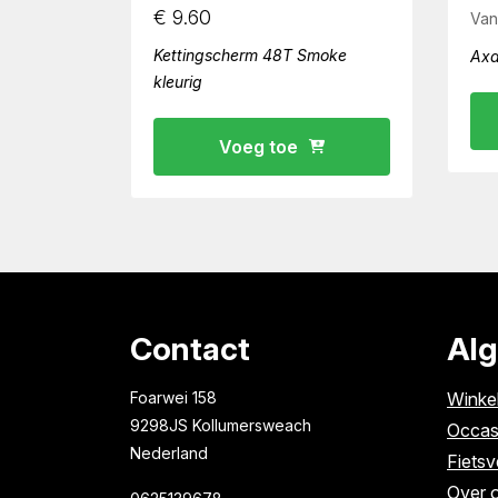
€
9.60
Van
Kettingscherm 48T Smoke
Axa
kleurig
Voeg toe
Contact
Al
Foarwei 158
Winke
9298JS Kollumersweach
Occas
Nederland
Fietsv
Over 