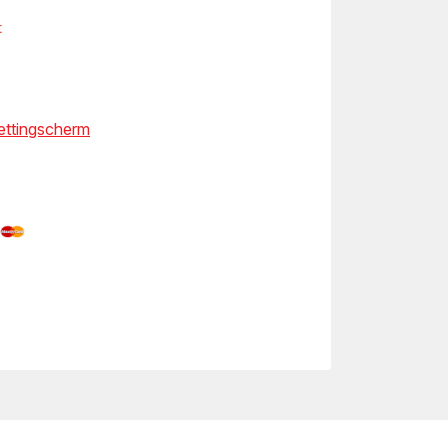
t
kettingscherm