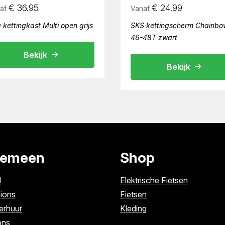
€
36.95
€
24.99
af
Vanaf
 kettingkast Multi open grijs
SKS kettingscherm Chainbo
46-48T zwart
Bekijk
Bekijk
gemeen
Shop
l
Elektrische Fietsen
ions
Fietsen
erhuur
Kleding
ons