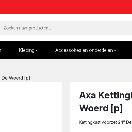
n
Kleding
Accessoires en onderdelen
Remmen en remdelen
Wielen
″ De Woerd [p]
Onderdelen/Reparatie
Bande
karren
Axa Ketting
Woerd [p]
Kettingkast voorzet 24″ D