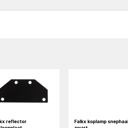
kx reflector
Falkx koplamp snephaa
rloopplaat
zwart