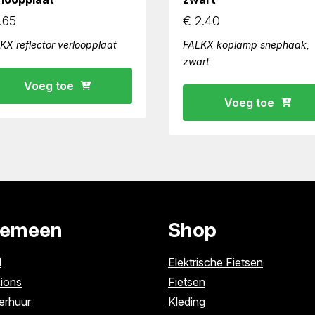
.65
€
2.40
KX reflector verloopplaat
FALKX koplamp snephaak,
zwart
Voeg toe
Voeg toe
gemeen
Shop
l
Elektrische Fietsen
ions
Fietsen
erhuur
Kleding