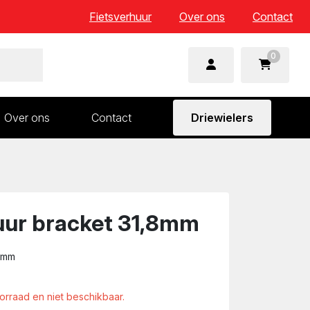
Fietsverhuur
Over ons
Contact
0
Over ons
Contact
Driewielers
 en wielonderdelen
Aandrijving en versnelling
n
Frame en voorvork
Sturen
uur bracket 31,8mm
Zadels
,8mm
oorraad en niet beschikbaar.