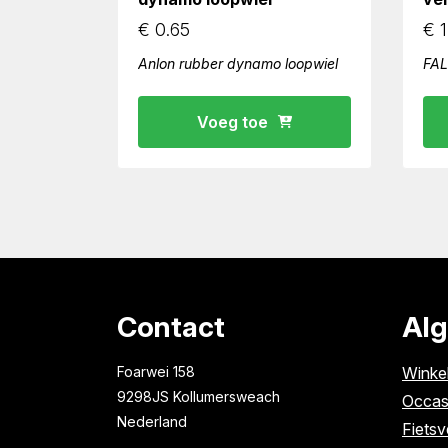
€
0.65
€
1
Anlon rubber dynamo loopwiel
FAL
Voeg toe
Contact
Al
Foarwei 158
Winke
9298JS Kollumersweach
Occas
Nederland
Fietsv