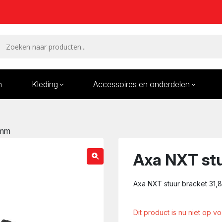
n
Kleding
Accessoires en onderdelen
Remmen en remdelen
Wielen
8mm
Onderdelen/Reparatie
Bande
karren
Axa NXT st
Axa NXT stuur bracket 31
Dit product is nu niet op v