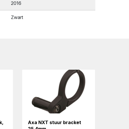
2016
Zwart
k,
Axa NXT stuur bracket
25,4mm