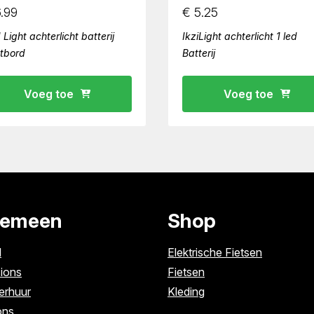
.99
€
5.25
 Light achterlicht batterij
IkziLight achterlicht 1 led
tbord
Batterij
Voeg toe
Voeg toe
gemeen
Shop
l
Elektrische Fietsen
ions
Fietsen
erhuur
Kleding
ons