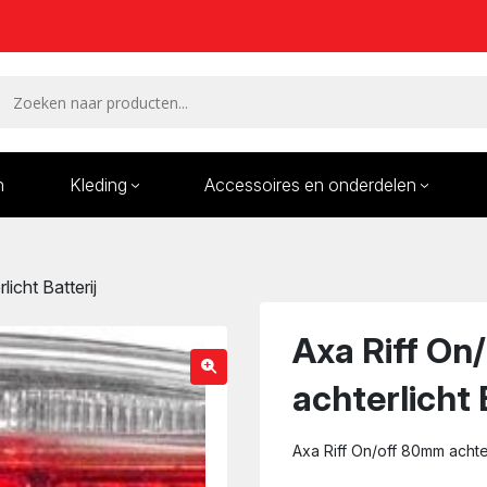
n
Kleding
Accessoires en onderdelen
Remmen en remdelen
Wielen
icht Batterij
Onderdelen/Reparatie
Bande
karren
Axa Riff O
achterlicht 
Axa Riff On/off 80mm achterl