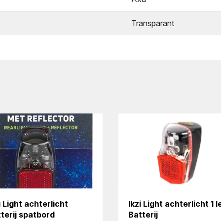
Transparant
i Light achterlicht
Ikzi Light achterlicht 1 l
terij spatbord
Batterij