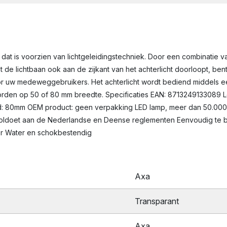
cht dat is voorzien van lichtgeleidingstechniek. Door een combinatie
at de lichtbaan ook aan de zijkant van het achterlicht doorloopt, be
or uw medeweggebruikers. Het achterlicht wordt bediend middels ee
rden op 50 of 80 mm breedte. Specificaties EAN: 8713249133089 
and: 80mm OEM product: geen verpakking LED lamp, meer dan 50.000 
nt Voldoet aan de Nederlandse en Deense reglementen Eenvoudig te b
tor Water en schokbestendig
Axa
Transparant
Axa