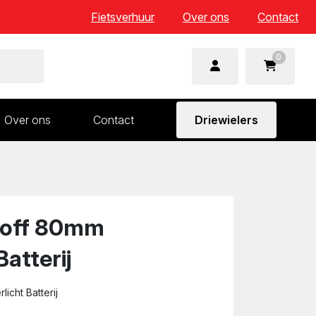
Fietsverhuur
Over ons
Contact
0
Over ons
Contact
Driewielers
 en wielonderdelen
Aandrijving en versnelling
n
Frame en voorvork
Sturen
n/off 80mm
Zadels
Batterij
icht Batterij