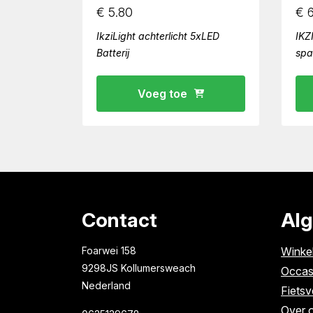
€
5.80
€
6
IkziLight achterlicht 5xLED
IKZI
Batterij
spa
Voeg toe
Contact
Al
Foarwei 158
Winke
9298JS Kollumersweach
Occas
Nederland
Fietsv
Over 