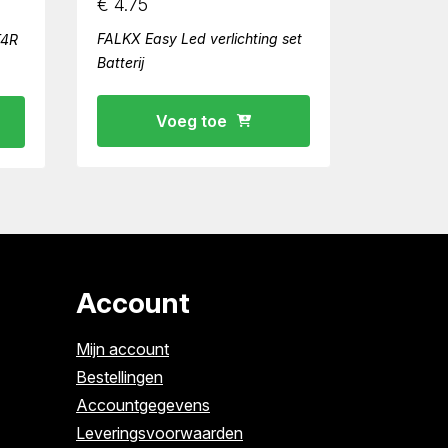
€
4.75
FALKX Easy Led verlichting set
T4R
Batterij
Voeg toe
Account
Mijn account
Bestellingen
Accountgegevens
Leveringsvoorwaarden