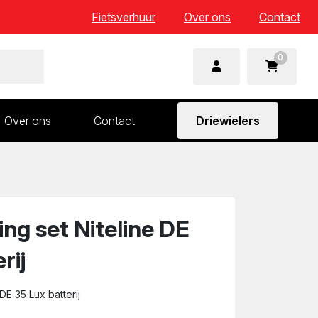
Fietsverhuur
Over ons
Contact
0
Over ons
Contact
Driewielers
 en wielonderdelen
Aandrijving en versnelling
n
Frame en voorvork
Sturen
ing set Niteline DE
Zadels
rij
 DE 35 Lux batterij