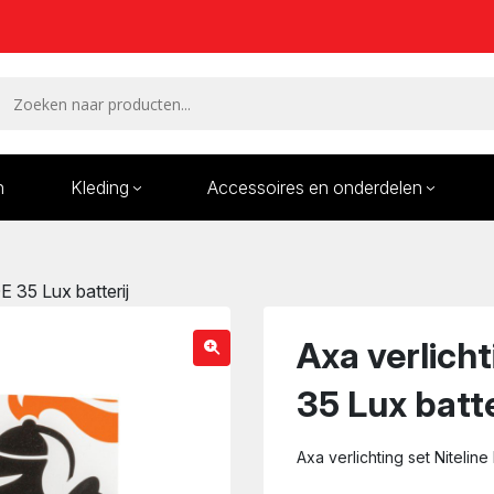
n
Kleding
Accessoires en onderdelen
Remmen en remdelen
Wielen
DE 35 Lux batterij
Onderdelen/Reparatie
Bande
karren
Axa verlicht
35 Lux batte
Axa verlichting set Niteline