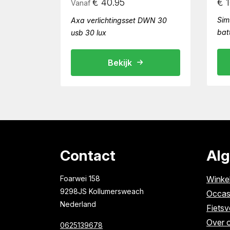
€
40.95
€
1
Vanaf
Sims
Axa verlichtingsset DWN 30
batt
usb 30 lux
Bekijk
Contact
Al
Foarwei 158
Winke
9298JS Kollumersweach
Occas
Nederland
Fietsv
Over 
0625139678