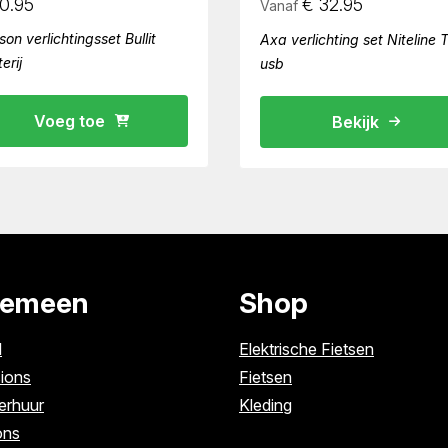
0.95
€
32.95
Vanaf
on verlichtingsset Bullit
Axa verlichting set Niteline 
erij
usb
Voeg toe
Bekijk
gemeen
Shop
l
Elektrische Fietsen
ions
Fietsen
erhuur
Kleding
ons