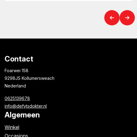
Contact
Foarwei 158
9298JS Kollumersweach
Nederland
0625139678
info@defytsdokter.nl
Algemeen
Winkel
Occasions