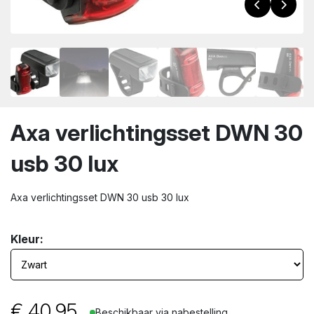
wn
Axa verlichtingsset DWN 30
usb 30 lux
Axa verlichtingsset DWN 30 usb 30 lux
Kleur:
€
40.95
Beschikbaar via nabestelling