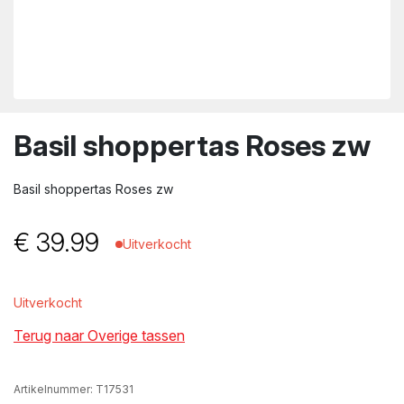
wn
Basil shoppertas Roses zw
Basil shoppertas Roses zw
€
39.99
Uitverkocht
Uitverkocht
Terug naar Overige tassen
Artikelnummer:
T17531