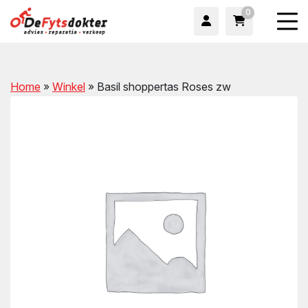
0
Home
»
Winkel
»
Basil shoppertas Roses zw
wn
wn