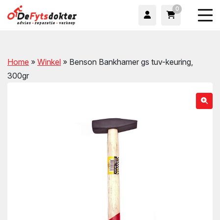
0
Home
»
Winkel
»
Benson Bankhamer gs tuv-keuring,
300gr
wn
wn