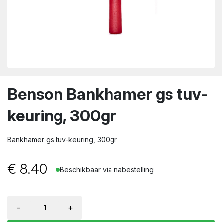
wn
Benson Bankhamer gs tuv-
keuring, 300gr
Bankhamer gs tuv-keuring, 300gr
€
8.40
Beschikbaar via nabestelling
-
+