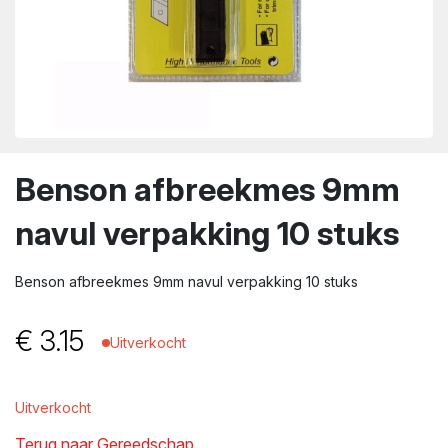
wn
Benson afbreekmes 9mm
navul verpakking 10 stuks
Benson afbreekmes 9mm navul verpakking 10 stuks
€
3.15
Uitverkocht
Uitverkocht
Terug naar Gereedschap