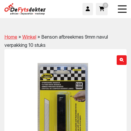
0
Home
»
Winkel
»
Benson afbreekmes 9mm navul
verpakking 10 stuks
wn
wn