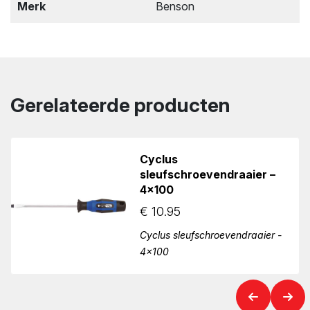
Merk
Benson
Gerelateerde producten
Cyclus
sleufschroevendraaier –
4×100
€
10.95
Cyclus sleufschroevendraaier -
4x100