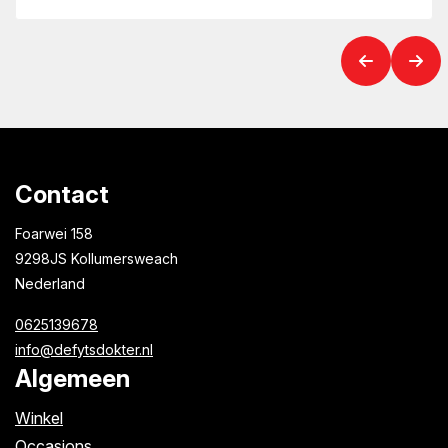
Contact
Foarwei 158
9298JS Kollumersweach
Nederland
0625139678
info@defytsdokter.nl
Algemeen
Winkel
Occasions