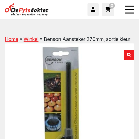
0
Home
»
Winkel
»
Benson Aansteker 270mm, sortie kleur
wn
wn