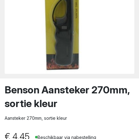
wn
Benson Aansteker 270mm,
sortie kleur
Aansteker 270mm, sortie kleur
€
4.45
Beschikbaar via nabestelling