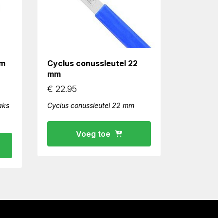
mm
Cyclus conussleutel 22
mm
€
22.95
aks
Cyclus conussleutel 22 mm
Voeg toe