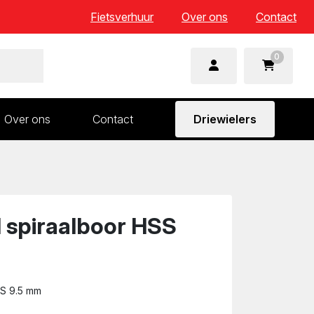
Fietsverhuur
Over ons
Contact
0
Over ons
Contact
Driewielers
 en wielonderdelen
Aandrijving en versnelling
n
Frame en voorvork
Sturen
 spiraalboor HSS
Zadels
SS 9.5 mm