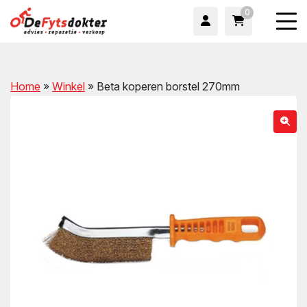
0
Home
»
Winkel
»
Beta koperen borstel 270mm
wn
wn