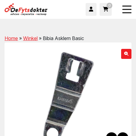
0
Home
»
Winkel
»
Bibia Asklem Basic
wn
wn