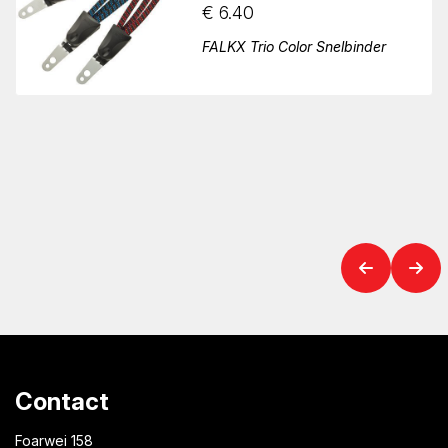
€
6.40
FALKX Trio Color Snelbinder
Contact
Foarwei 158