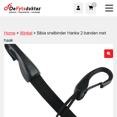
0
Home
»
Winkel
»
Bibia snelbinder Hanke 2 banden met
haak
wn
wn