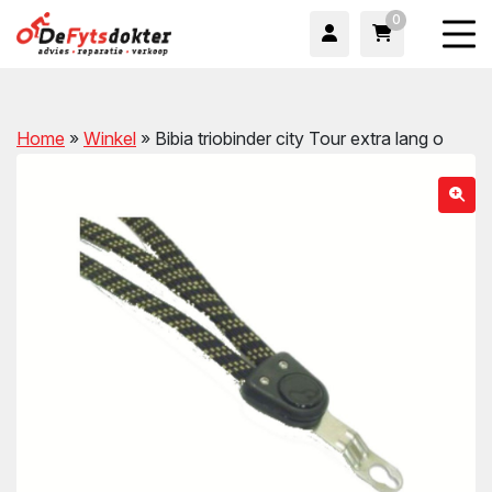
0
Home
»
Winkel
»
Bibia triobinder city Tour extra lang o
wn
wn