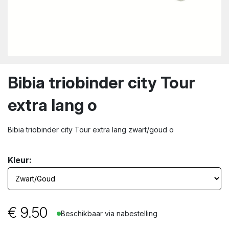
wn
Bibia triobinder city Tour
extra lang o
Bibia triobinder city Tour extra lang zwart/goud o
Kleur:
€
9.50
Beschikbaar via nabestelling