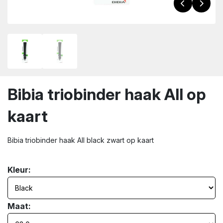
wn
Bibia triobinder haak All op
kaart
Bibia triobinder haak All black zwart op kaart
Kleur:
Maat: