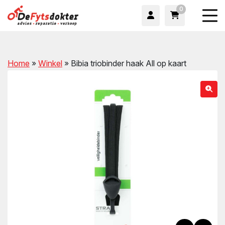
0
Home
»
Winkel
»
Bibia triobinder haak All op kaart
wn
wn