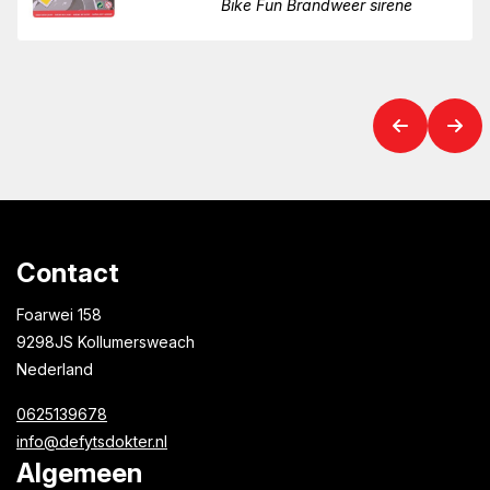
Bike Fun Brandweer sirene
Contact
Foarwei 158
9298JS Kollumersweach
Nederland
0625139678
info@defytsdokter.nl
Algemeen