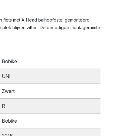
n fiets met A-Head balhoofdstel gemonteerd
jn plek blijven zitten. De benodigde montageruimte
Bobike
UNI
Zwart
R
Bobike
2016