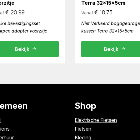
rzitje
Terra 32x15x5cm
€
20.99
€
18.75
af
Vanaf
ike bevestigingsset
Niet Verkeerd bagagedrage
urpen adapter voorzitje
kussen Terra 32x15x5cm
Bekijk
Bekijk
gemeen
Shop
l
Elektrische Fietsen
ions
Fietsen
erhuur
Kleding