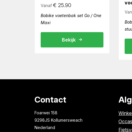
voo
€
25.90
Vanaf
Van
Bobike voetenbak set Go / One
Bob
Maxi
stu
Bekijk
Contact
Al
Foarwei 158
Winke
9298JS Kollumersweach
Occas
Nederland
Fietsv