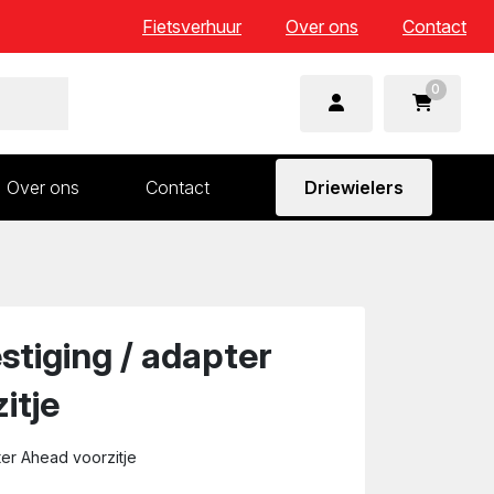
Fietsverhuur
Over ons
Contact
0
Over ons
Contact
Driewielers
 en wielonderdelen
Aandrijving en versnelling
n
Frame en voorvork
Sturen
stiging / adapter
Zadels
itje
ter Ahead voorzitje