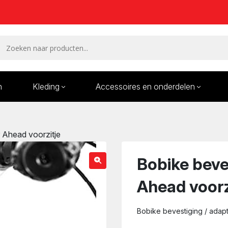
n
Kleding
Accessoires en onderdelen
Remmen en remdelen
Wielen
r Ahead voorzitje
Onderdelen/Reparatie
Bande
karren
Bobike beve
Ahead voorz
Bobike bevestiging / adap