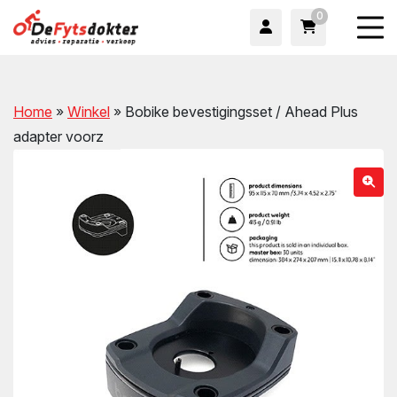
0
Home
»
Winkel
»
Bobike bevestigingsset / Ahead Plus
adapter voorz
wn
wn