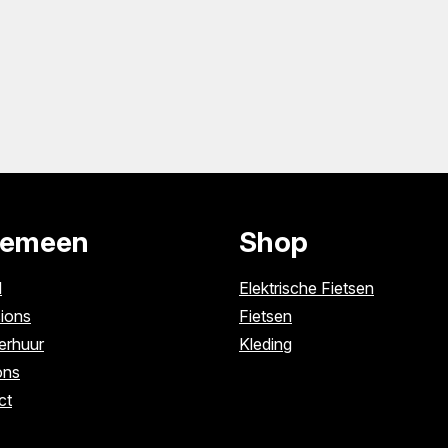
gemeen
Shop
l
Elektrische Fietsen
ions
Fietsen
erhuur
Kleding
ons
ct