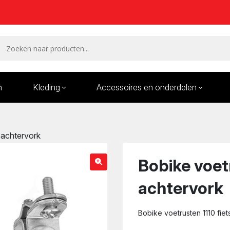
n
Kleding
Accessoires en onderdelen
Remmen en remdelen
Wielen
 achtervork
Onderdelen/Reparatie
Bande
karren
Bobike voetr
achtervork
Bobike voetrusten 1110 fiet