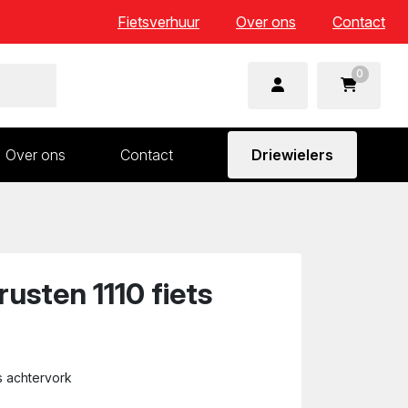
Fietsverhuur
Over ons
Contact
0
Over ons
Contact
Driewielers
 en wielonderdelen
Aandrijving en versnelling
n
Frame en voorvork
Sturen
usten 1110 fiets
Zadels
s achtervork