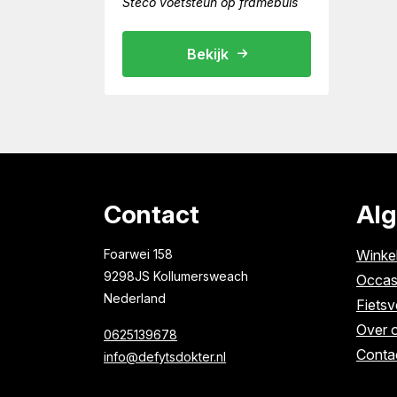
Steco voetsteun op framebuis
Bekijk
Contact
Al
Foarwei 158
Winke
9298JS Kollumersweach
Occas
Nederland
Fietsv
Over 
0625139678
Conta
info@defytsdokter.nl