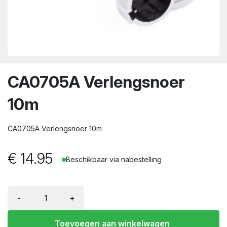
wn
CA0705A Verlengsnoer
10m
CA0705A Verlengsnoer 10m
€
14.95
Beschikbaar via nabestelling
-
+
Toevoegen aan winkelwagen