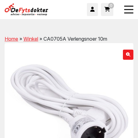
0
Home
»
Winkel
»
CA0705A Verlengsnoer 10m
wn
wn