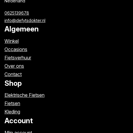
Nederland
0625139678
info@defytsdokter.nl
Algemeen
Winkel
Occasions
Fietsverhuur
Over ons
Contact
Shop
Elektrische Fietsen
Fietsen
Kleding
Account
Mijn account