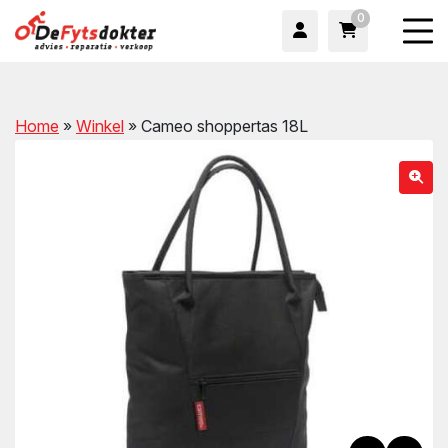
0
Home
»
Winkel
»
Cameo shoppertas 18L
wn
wn