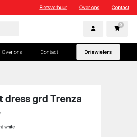
Fietsverhuur
Over ons
Contact
0
Over ons
Contact
Driewielers
 en wielonderdelen
Aandrijving en versnelling
n
Frame en voorvork
Sturen
t dress grd Trenza
Zadels
e
ht white