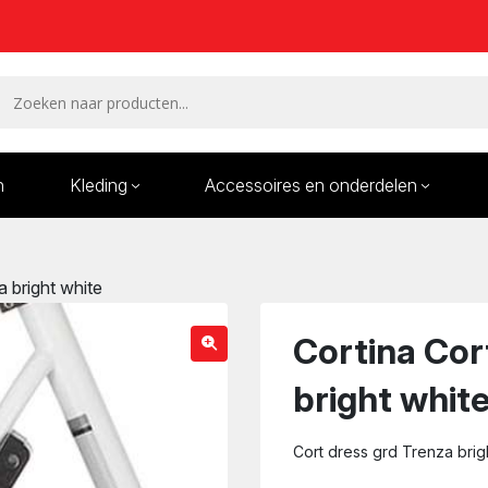
n
Kleding
Accessoires en onderdelen
Remmen en remdelen
Wielen
a bright white
Onderdelen/Reparatie
Bande
karren
Cortina Cor
bright whit
Cort dress grd Trenza brig