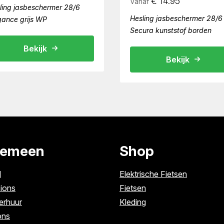
€
14.95
Vanaf
ling jasbeschermer 28/6
Hesling jasbeschermer 28/6
gance grijs WP
Secura kunststof borden
Bekijk
Bekijk
gemeen
Shop
l
Elektrische Fietsen
ions
Fietsen
erhuur
Kleding
ons