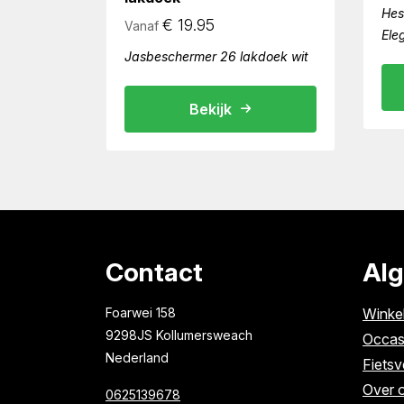
Hes
€
19.95
Vanaf
Ele
Jasbeschermer 26 lakdoek wit
Bekijk
Contact
Al
Foarwei 158
Winke
9298JS Kollumersweach
Occas
Nederland
Fietsv
Over 
0625139678