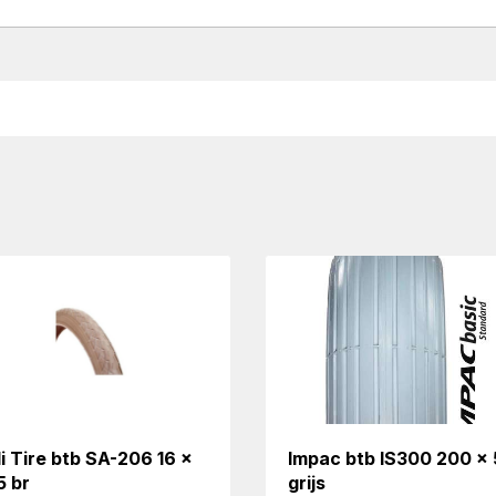
i Tire btb SA-206 16 x
Impac btb IS300 200 x
5 br
grijs