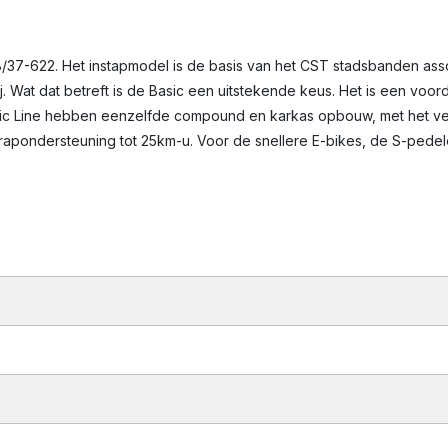
/37-622. Het instapmodel is de basis van het CST stadsbanden asso
j. Wat dat betreft is de Basic een uitstekende keus. Het is een voor
ssic Line hebben eenzelfde compound en karkas opbouw, met het vers
n trapondersteuning tot 25km-u. Voor de snellere E-bikes, de S-pe