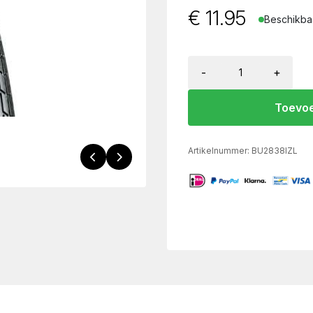
€
11.95
Beschikbaa
-
+
Toevoe
Artikelnummer:
BU2838IZL