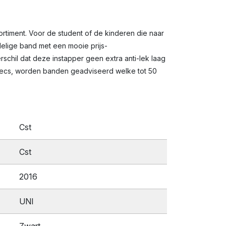
rtiment. Voor de student of de kinderen die naar
delige band met een mooie prijs-
chil dat deze instapper geen extra anti-lek laag
delecs, worden banden geadviseerd welke tot 50
Cst
Cst
2016
UNI
Zwart