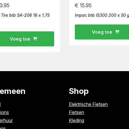
3.95
€
15.95
i Tire btb SA-206 16 x 1.75
Impac btb IS300 200 x 50 gr
Voeg toe
Voeg toe
gemeen
Shop
l
Elektrische Fietsen
ions
Fietsen
erhuur
Kleding
ons