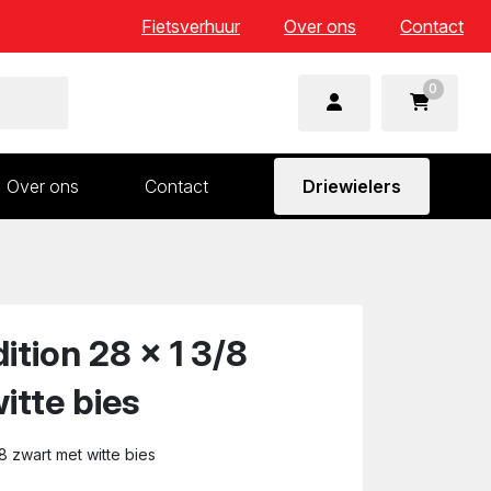
Fietsverhuur
Over ons
Contact
0
Over ons
Contact
Driewielers
 en wielonderdelen
Aandrijving en versnelling
n
Frame en voorvork
Sturen
ition 28 x 1 3/8
Zadels
itte bies
8 zwart met witte bies