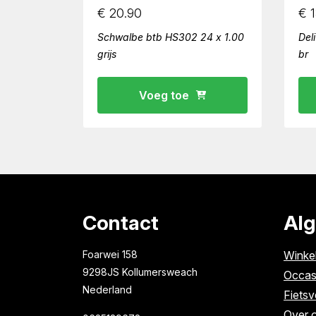
€
20.90
€
1
Schwalbe btb HS302 24 x 1.00
Del
grijs
br
Voeg toe
Contact
Al
Foarwei 158
Winke
9298JS Kollumersweach
Occas
Nederland
Fietsv
Over 