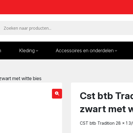
n
Kleding
Accessoires en onderdelen
Remmen en remdelen
Wielen
zwart met witte bies
Onderdelen/Reparatie
Bande
karren
Cst btb Trad
zwart met w
CST btb Tradition 28 x 1 3/