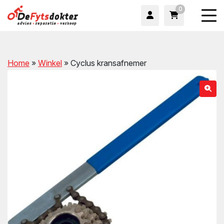
0
Home
»
Winkel
»
Cyclus kransafnemer
wn
wn