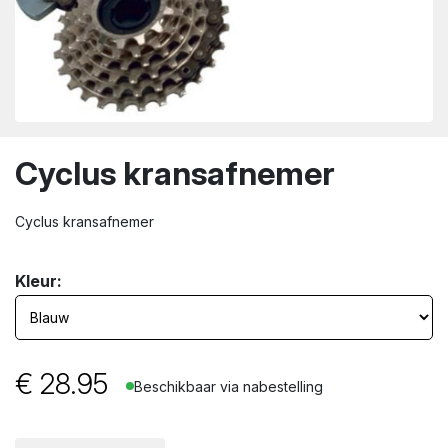
wn
Cyclus kransafnemer
Cyclus kransafnemer
Kleur:
€
28.95
Beschikbaar via nabestelling