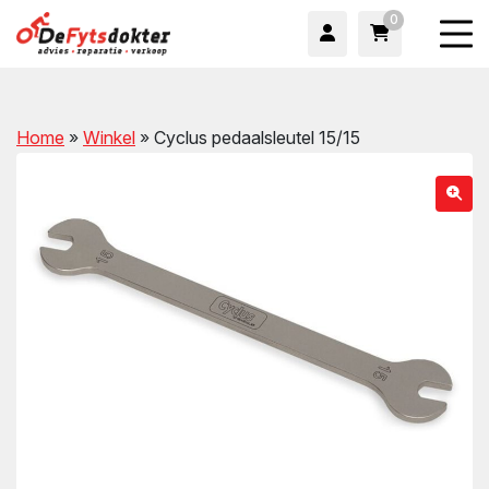
0
Home
»
Winkel
»
Cyclus pedaalsleutel 15/15
wn
wn