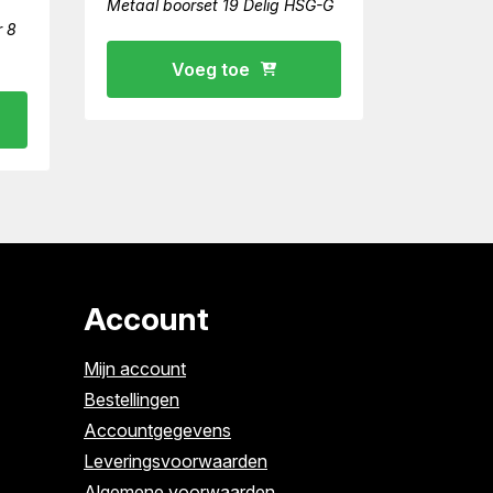
Metaal boorset 19 Delig HSG-G
r 8
Voeg toe
Account
Mijn account
Bestellingen
Accountgegevens
Leveringsvoorwaarden
Algemene voorwaarden