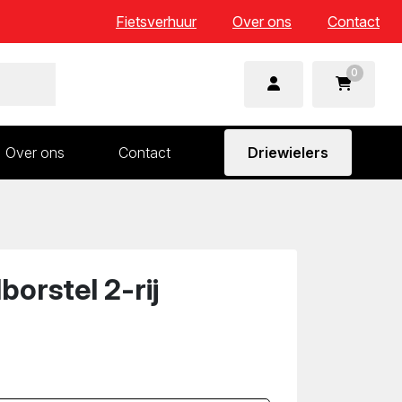
Fietsverhuur
Over ons
Contact
0
Over ons
Contact
Driewielers
 en wielonderdelen
Aandrijving en versnelling
n
Frame en voorvork
Sturen
borstel 2-rij
Zadels