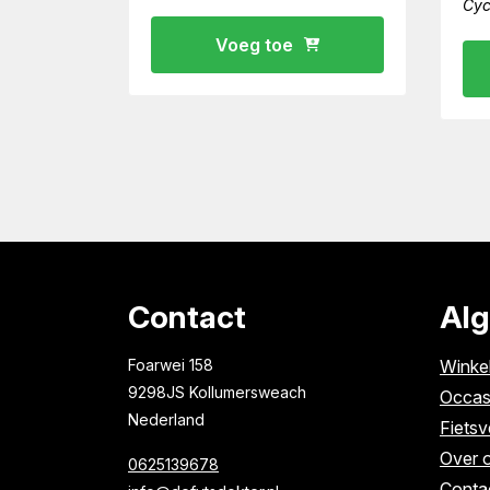
Cyc
Voeg toe
Contact
Al
Foarwei 158
Winke
9298JS Kollumersweach
Occas
Nederland
Fietsv
Over 
0625139678
Conta