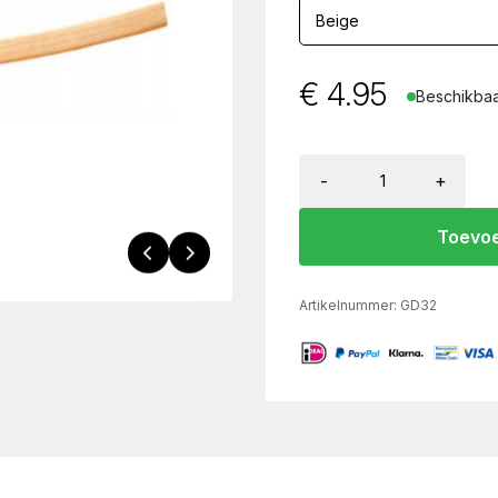
€
4.95
Beschikbaa
-
+
Toevoe
Artikelnummer:
GD32