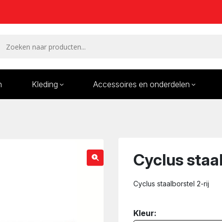
n
Kleding
Accessoires en onderdelen
Remmen en remdelen
Wielen
Onderdelen/Reparatie
Bande
karren
Cyclus staal
Cyclus staalborstel 2-rij
Kleur: