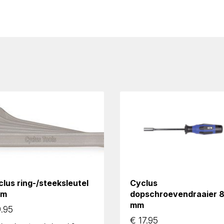
lus ring-/steeksleutel
Cyclus
mm
dopschroevendraaier 
mm
.95
€
17.95