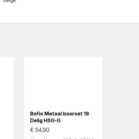
Beige
Bofix Metaal boorset 19
8
Delig HSG-G
€
54.90