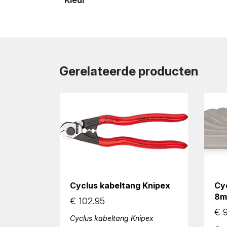
Kleur
Gerelateerde producten
Cyclus kabeltang Knipex
Cyc
8
€
102.95
€
9
Cyclus kabeltang Knipex