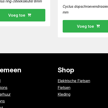
lus ring-/steeksleutel 8mm
Cyclus dopschroevendraaie
mm
Voeg toe
Voeg toe
gemeen
Shop
l
Elektrische Fietsen
ions
Fietsen
erhuur
Kleding
ons
ct