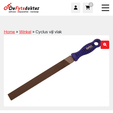
0
Home
»
Winkel
»
Cyclus vijl vlak
wn
wn