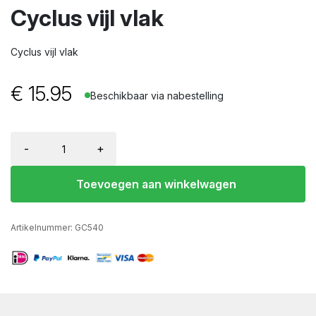
wn
Cyclus vijl vlak
Cyclus vijl vlak
€
15.95
Beschikbaar via nabestelling
-
+
Toevoegen aan winkelwagen
Artikelnummer:
GC540