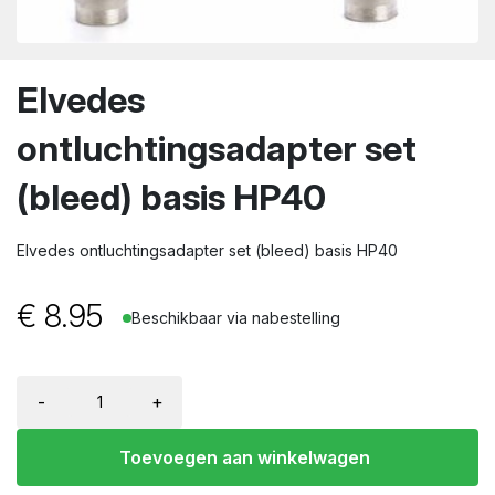
wn
Elvedes
ontluchtingsadapter set
(bleed) basis HP40
Elvedes ontluchtingsadapter set (bleed) basis HP40
€
8.95
Beschikbaar via nabestelling
-
+
Toevoegen aan winkelwagen