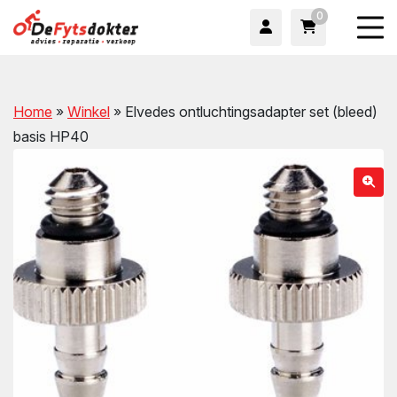
0
Home
»
Winkel
»
Elvedes ontluchtingsadapter set (bleed)
basis HP40
wn
wn