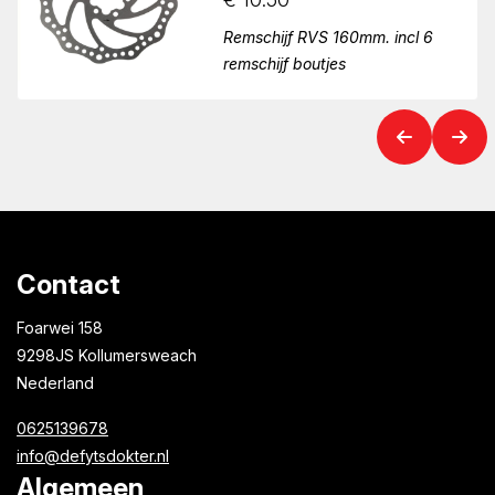
Remschijf RVS 160mm. incl 6
remschijf boutjes
Contact
Foarwei 158
9298JS Kollumersweach
Nederland
0625139678
info@defytsdokter.nl
Algemeen