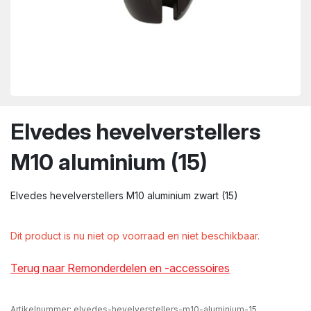
wn
Elvedes hevelverstellers
M10 aluminium (15)
Elvedes hevelverstellers M10 aluminium zwart (15)
Dit product is nu niet op voorraad en niet beschikbaar.
Terug naar Remonderdelen en -accessoires
Artikelnummer:
elvedes-hevelverstellers-m10-aluminium-15