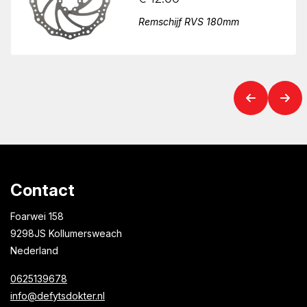
Remschijf RVS 180mm
Contact
Foarwei 158
9298JS Kollumersweach
Nederland
0625139678
info@defytsdokter.nl