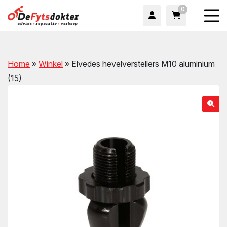
0
Home
»
Winkel
»
Elvedes hevelverstellers M10 aluminium
(15)
wn
wn