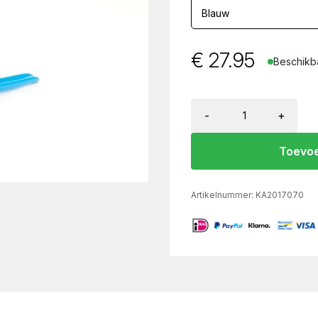
€
27.95
Beschikba
-
+
Toevoe
Artikelnummer:
KA2017070