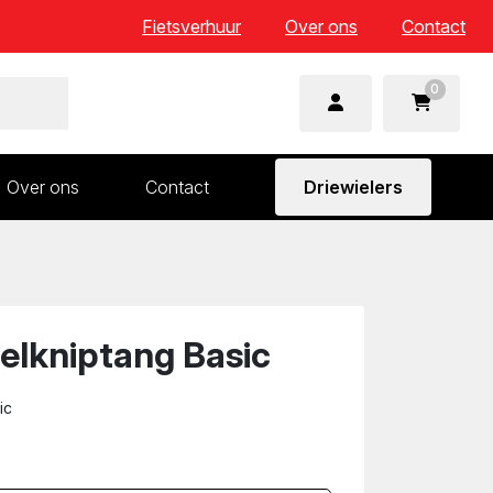
Fietsverhuur
Over ons
Contact
0
Over ons
Contact
Driewielers
 en wielonderdelen
Aandrijving en versnelling
n
Frame en voorvork
Sturen
elkniptang Basic
Zadels
ic