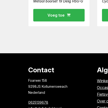
Metaal boorset 19 Delig HSG-G
Cyc
Voeg toe
Contact
Al
Foarwei 158
Winke
9298JS Kollumersweach
Occas
Nederland
Fietsv
Over 
0625139678
Conta