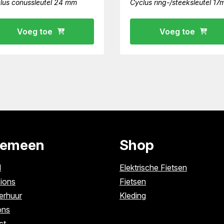
lus conussleutel 24 mm
Cyclus ring-/steeksleutel 17
Voeg toe
Voeg toe
gemeen
Shop
l
Elektrische Fietsen
ions
Fietsen
erhuur
Kleding
ons
ct