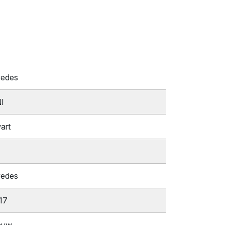
vedes
I
art
vedes
17