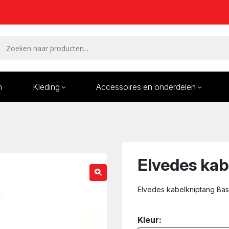
n
Kleding
Accessoires en onderdelen
Remmen en remdelen
Wielen
Onderdelen/Reparatie
Bande
karren
Elvedes kab
Elvedes kabelkniptang Bas
Kleur: