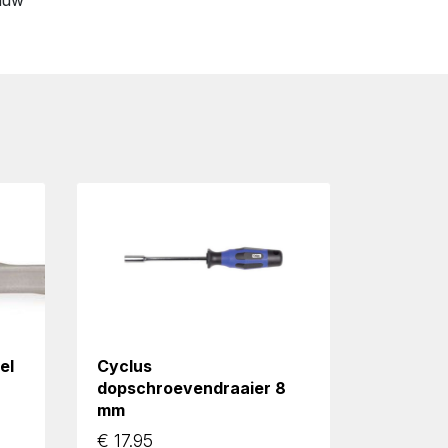
auw
el
Cyclus
dopschroevendraaier 8
mm
€
17.95