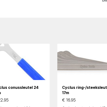
Bl
clus conussleutel 24
Cyclus ring-/steeksleut
m
17m
2.95
€
16.95