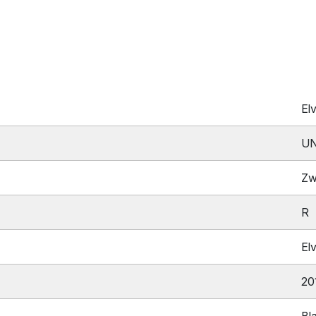
El
UN
Zw
R
El
20