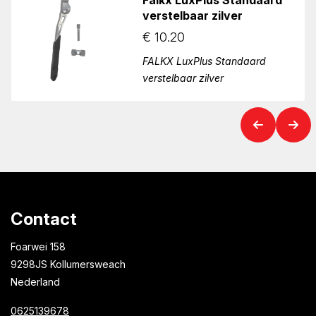
verstelbaar zilver
€
10.20
FALKX LuxPlus Standaard
verstelbaar zilver
Contact
Foarwei 158
9298JS Kollumersweach
Nederland
0625139678