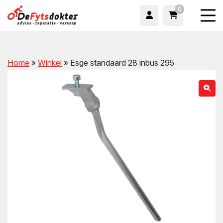
0
Home
»
Winkel
»
Esge standaard 28 inbus 295
wn
wn