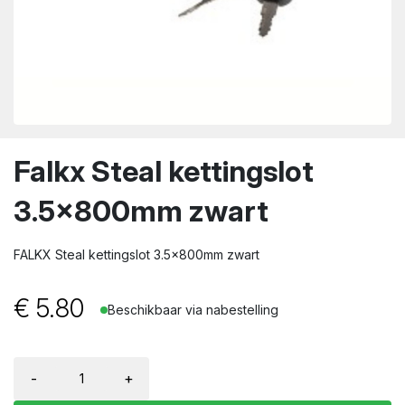
wn
Falkx Steal kettingslot
3.5x800mm zwart
FALKX Steal kettingslot 3.5x800mm zwart
€
5.80
Beschikbaar via nabestelling
-
+