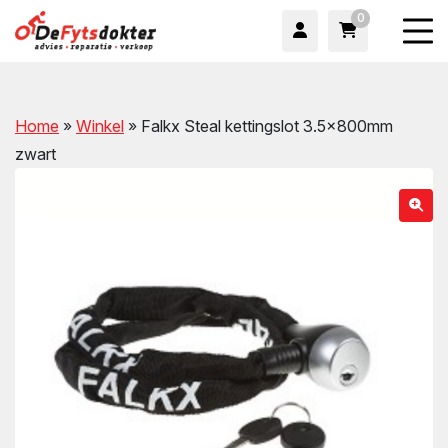
0
Home
»
Winkel
»
Falkx Steal kettingslot 3.5x800mm
zwart
wn
wn