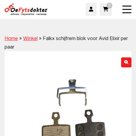
0
Home
»
Winkel
»
Falkx schijfrem blok voor Avid Elixir per
paar
wn
wn