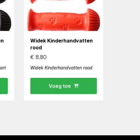
en
Widek Kinderhandvatten
rood
€
8.80
art
Widek Kinderhandvatten rood
Voeg toe