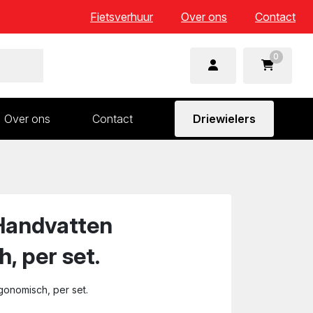
Fietsverhuur
Over ons
Contact
0
Over ons
Contact
Driewielers
 en wielonderdelen
Aandrijving en versnelling
n
Frame en voorvork
Sturen
Handvatten
Zadels
, per set.
onomisch, per set.