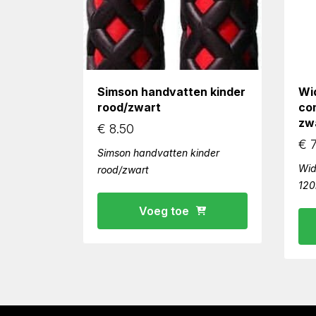
Simson handvatten kinder
Wi
rood/zwart
co
zwa
€
8.50
€
7
Simson handvatten kinder
Wid
rood/zwart
120
Voeg toe