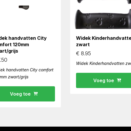
dek handvatten City
Widek Kinderhandvatt
mfort 120mm
zwart
rt/grijs
€
8.95
.50
Widek Kinderhandvatten zw
ek handvatten City comfort
mm zwart/grijs
Voeg toe
Voeg toe