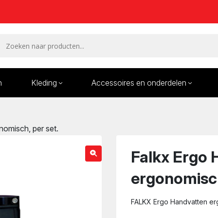
n
Kleding
Accessoires en onderdelen
Remmen en remdelen
Wielen
omisch, per set.
Onderdelen/Reparatie
Bande
karren
Falkx Ergo 
ergonomisch
FALKX Ergo Handvatten erg