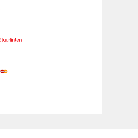
t
tuurlinten