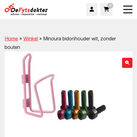
0
Home
»
Winkel
»
Minoura bidonhouder wit, zonder
bouten
wn
wn