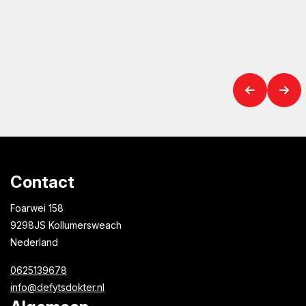
Contact
Foarwei 158
9298JS Kollumersweach
Nederland
0625139678
info@defytsdokter.nl