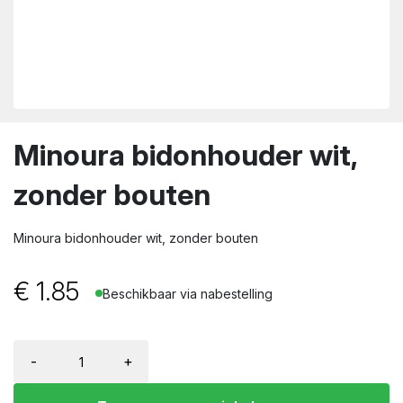
wn
Minoura bidonhouder wit,
zonder bouten
Minoura bidonhouder wit, zonder bouten
€
1.85
Beschikbaar via nabestelling
-
+