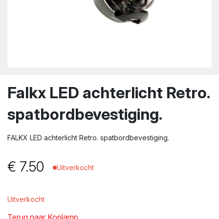
wn
Falkx LED achterlicht Retro.
spatbordbevestiging.
FALKX LED achterlicht Retro. spatbordbevestiging.
€
7.50
Uitverkocht
Uitverkocht
Terug naar Koplamp