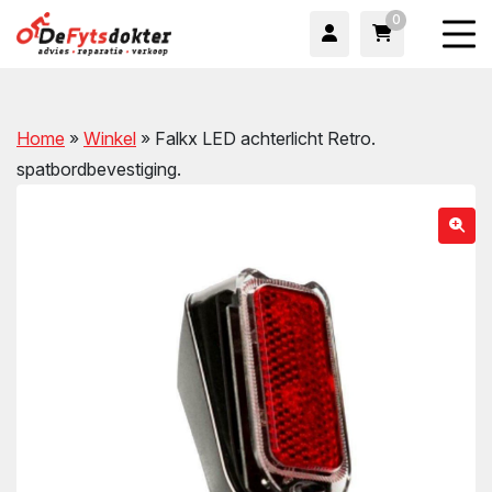
0
Home
»
Winkel
»
Falkx LED achterlicht Retro.
spatbordbevestiging.
wn
wn