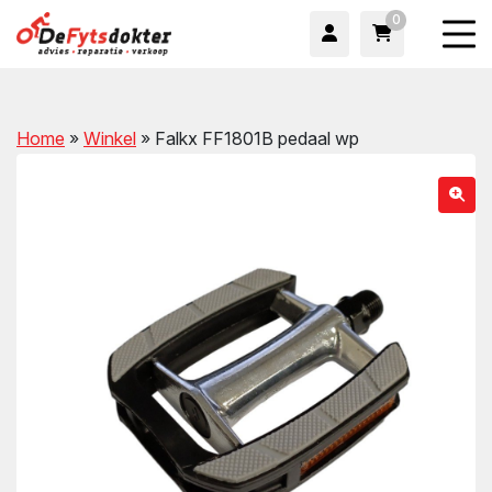
0
Home
»
Winkel
»
Falkx FF1801B pedaal wp
wn
wn