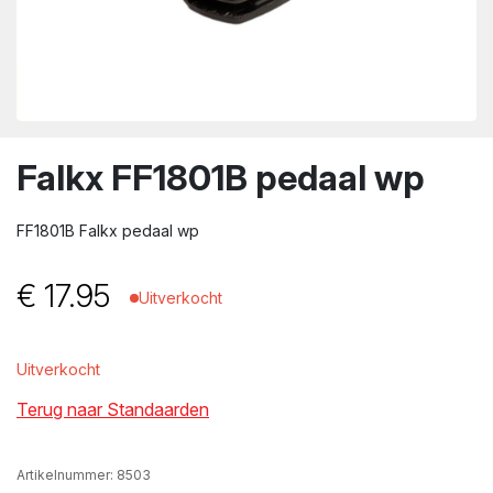
wn
Falkx FF1801B pedaal wp
FF1801B Falkx pedaal wp
€
17.95
Uitverkocht
Uitverkocht
Terug naar Standaarden
Artikelnummer:
8503