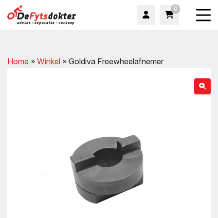
0
Home
»
Winkel
»
Goldiva Freewheelafnemer
wn
wn