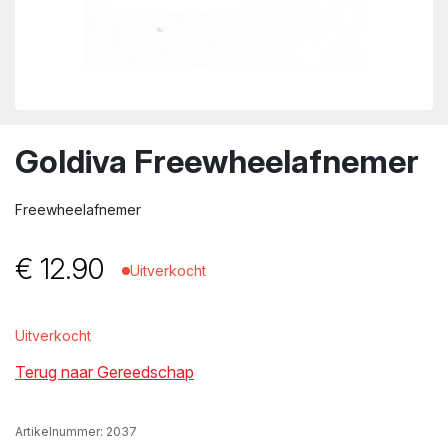
wn
Goldiva Freewheelafnemer
Freewheelafnemer
€
12.90
Uitverkocht
Uitverkocht
Terug naar Gereedschap
Artikelnummer:
2037