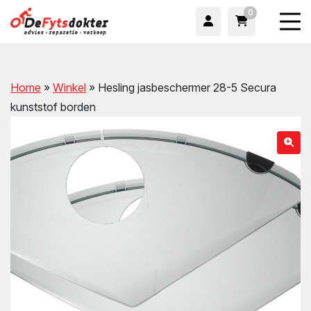
0
Home
»
Winkel
»
Hesling jasbeschermer 28-5 Secura
kunststof borden
wn
wn