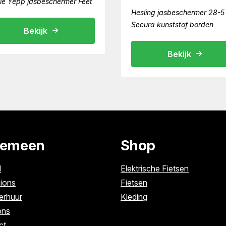
le Yepp jasbeschermer Feet
Hesling jasbeschermer 28-5
Secura kunststof borden
Bekijk
Bekijk
gemeen
Shop
l
Elektrische Fietsen
ions
Fietsen
erhuur
Kleding
ons
ct