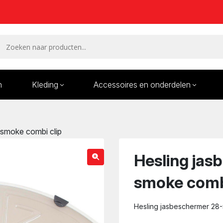
n
Kleding
Accessoires en onderdelen
Remmen en remdelen
Wielen
 smoke combi clip
Onderdelen/Reparatie
Bande
karren
Hesling jas
smoke combi
Hesling jasbeschermer 28-