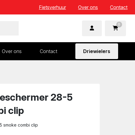
Fietsverhuur
Over ons
Contact
0
Over ons
Contact
Driewielers
 en wielonderdelen
Aandrijving en versnelling
n
Frame en voorvork
Sturen
beschermer 28-5
Zadels
 clip
5 smoke combi clip