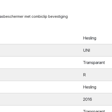
 jasbeschermer met combiclip bevestiging
Hesling
UNI
Transparant
R
Hesling
2016
Transparant