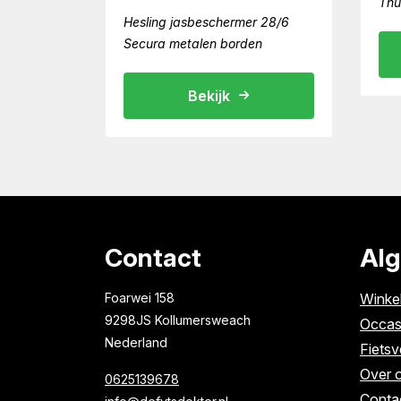
Thu
Hesling jasbeschermer 28/6
Secura metalen borden
Bekijk
Contact
Al
Foarwei 158
Winke
9298JS Kollumersweach
Occas
Nederland
Fietsv
Over 
0625139678
Conta