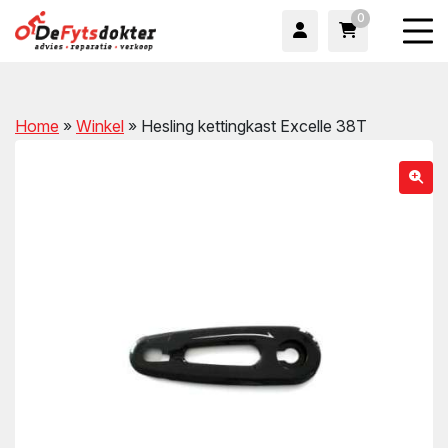
0
Home
»
Winkel
»
Hesling kettingkast Excelle 38T
wn
wn