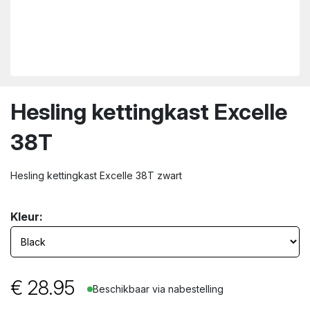
wn
Hesling kettingkast Excelle
38T
Hesling kettingkast Excelle 38T zwart
Kleur:
€
28.95
Beschikbaar via nabestelling