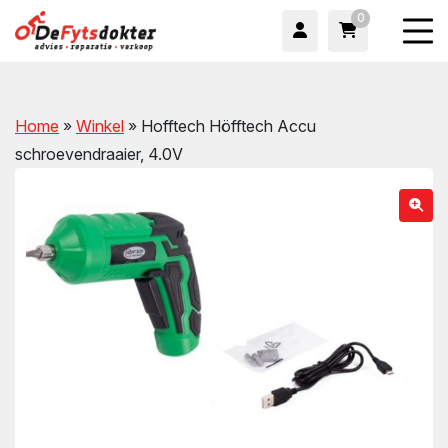
0
Home
»
Winkel
»
Hofftech Höfftech Accu
schroevendraaier, 4.0V
wn
wn