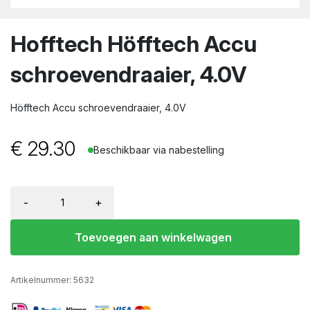
wn
Hofftech Höfftech Accu
schroevendraaier, 4.0V
Höfftech Accu schroevendraaier, 4.0V
€
29.30
Beschikbaar via nabestelling
-
+
Toevoegen aan winkelwagen
Artikelnummer:
5632