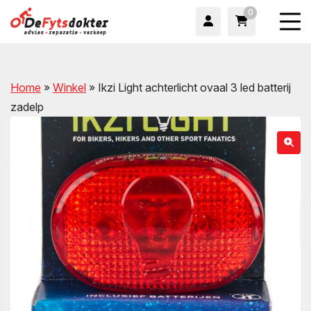
0
Home
»
Winkel
»
Ikzi Light achterlicht ovaal 3 led batterij
zadelp
wn
wn